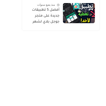
منذ بضع سنوات
حصري من أروع ما
أفضل 5 تطبيقات
شرحت
جديدة على متجر
جوجل بلاي لشهر
يوليو 2020 كلها
مميزة وفريدة