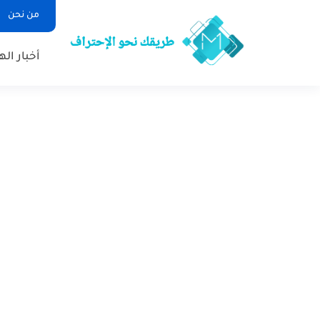
من نحن
أخبار ال