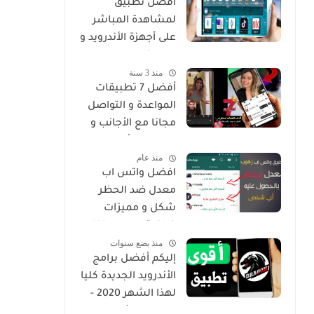
أفضل تطبيق
لمشاهدة المباشر
على أجهزة الأندرويد و
Smart
منذ 3 سنة
أفضل 7 تطبيقات
المواعدة و التواصل
مجانا مع الأجانب و
من جميع أنحاء
منذ عام
العالم
افضل واتس اب
معدل ضد الحظر
شكل و مميزات
خرافية Whatsapp
منذ بضع سنوات
Gold
إليكم أفضل برامج
الأندرويد الجديدة كليا
لهذا الشهر 2020 -
التطبيق الثاني