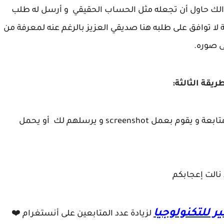
ك حاول أن تجعله مثل الحساب الحقيقي و أرسل له طلب
ا توافق على طلبه هنا صديقي العزيز بالرغم عنه لمعرفة من
ى صوره.
ريقة الثالثة:
يمكنك الإستعانة بصديق حيث يقوم هو بطلب المتابعة و يقوم بعمل screenshot و يرسلهم لك أو يحمل
 نالت إعجابكم
ير للتكنولوجيا
لزيادة عدد المتابعين على أنستغرام ❤️