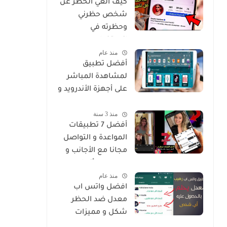
كيف الغي الحظر عن
شخص حظرني
وحظرته في
انستغرام
منذ عام
أفضل تطبيق
لمشاهدة المباشر
على أجهزة الأندرويد و
Smart
منذ 3 سنة
أفضل 7 تطبيقات
المواعدة و التواصل
مجانا مع الأجانب و
من جميع أنحاء
منذ عام
العالم
افضل واتس اب
معدل ضد الحظر
شكل و مميزات
خرافية Whatsapp