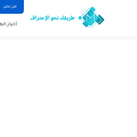
من نحن
أخبار ال