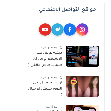
مواقع التواصل الاجتماعي
منذ بضع سنوات
كيفية عرض صور
الانستغرام من اي
حساب خاص مقفل (
Private )
منذ بضع سنوات
ازالة السمايل على
الصور حقيقي ام خيال
؟!!
منذ 3 سنة