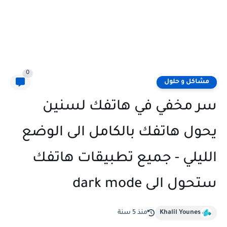
0
مشاكل و حلول
سر مخفي في هاتفك لسنين
يحول هاتفك بالكامل الى الوضع
الليلي - جميع تطبيقات هاتفك
ستحول الى dark mode
Khalil Younes
منذ 5 سنة