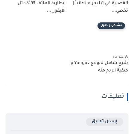
القصيرة في تيليجرام نهائياً |
ابطارية الهاتف 93% مثل
تخطي...
الايفون...
مشاكل و حلول
منذ عام
شرح شامل لموقع Yougov و
كيفية الربح منه
تعليقات
إرسال تعليق