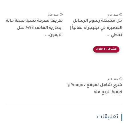
منذ عام
منذ عام
حل مشكلة رسوم الرسائل
طريقة معرفة نسبة صحة حالة
القصيرة في تيليجرام نهائياً |
ابطارية الهاتف 93% مثل
تخطي...
الايفون...
مشاكل و حلول
منذ عام
شرح شامل لموقع Yougov و
كيفية الربح منه
تعليقات