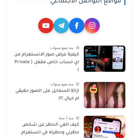
مواقع التواصل الاجتماعي
منذ بضع سنوات
كيفية عرض صور الانستغرام من
اي حساب خاص مقفل ( Private
)
منذ بضع سنوات
ازالة السمايل على الصور حقيقي
ام خيال ؟!!
منذ 3 سنة
كيف الغي الحظر عن شخص
حظرني وحظرته في انستغرام