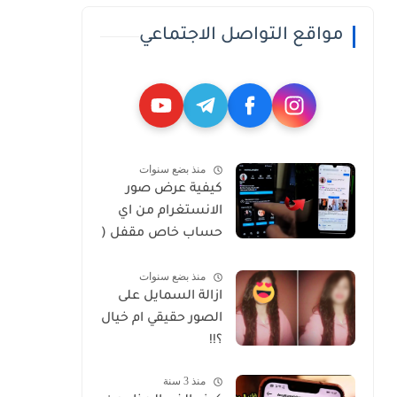
مواقع التواصل الاجتماعي
منذ بضع سنوات
كيفية عرض صور
الانستغرام من اي
حساب خاص مقفل (
Private )
منذ بضع سنوات
ازالة السمايل على
الصور حقيقي ام خيال
؟!!
منذ 3 سنة