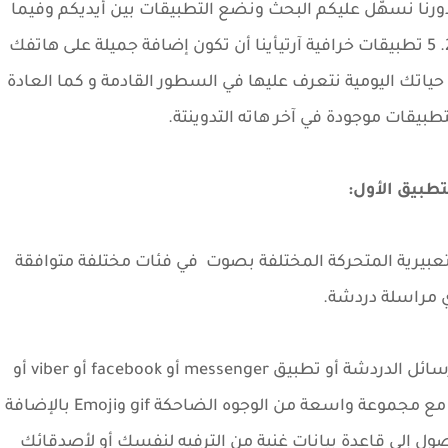
نا نُسهّل عليكم البحث ونضع التطبيقات بين أيديكم وفيما
يلي نستعرض قائمة بأفضل 5 تطبيقات فى 2019. 5 تطبيقات خرافية آرتيأينا أن تكون إضافة جميلة على هاتفك
 حياتك اليومية نتعرف عليها في السطور القادمة و كما العادة
طبيقات موجودة في آخر هاته التدوينتة.
تطبيق الأول:
لتعبيرية المتحركة المختلفة بصوت في فئات مختلفة متوافقة
 مراسلة دردشة.
لرسائل الدردشة أو تطبيق messenger أو facebook أو viber أو
مع مجموعة واسعة من الوجوه الضاحكة gif
وEmoji
بالإضافة
وصول إلى قاعدة بيانات غنية من الترفيه لنفسك أو لأصدقائك