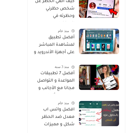
كيف الغي الحظر عن
شخص حظرني
وحظرته في
انستغرام
منذ عام
أفضل تطبيق
لمشاهدة المباشر
على أجهزة الأندرويد و
Smart
منذ 3 سنة
أفضل 7 تطبيقات
المواعدة و التواصل
مجانا مع الأجانب و
من جميع أنحاء
منذ عام
العالم
افضل واتس اب
معدل ضد الحظر
شكل و مميزات
خرافية Whatsapp