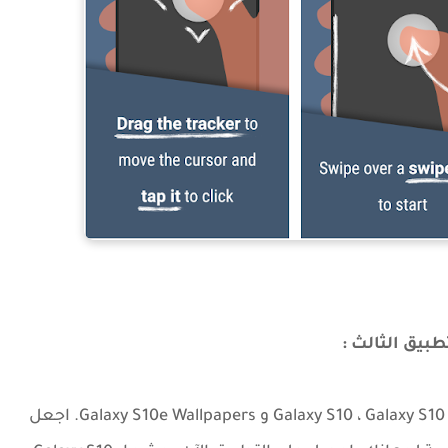
طبيق الثالث :
يقدم التطبيق مجموعة كبيرة ومتنوعة من Galaxy S10 ، Galaxy S10 Plus و Galaxy S10e Wallpapers. اجعل