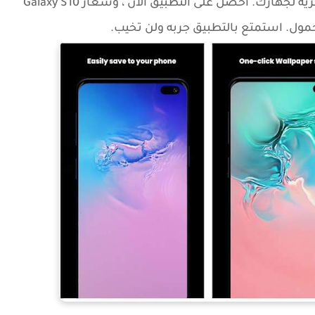
شاشتك تبدو جميلة مع خلفيات وخلفيات حصرية لجهازك. احصل على التطبيق الآن ، وشعار Galaxy S10