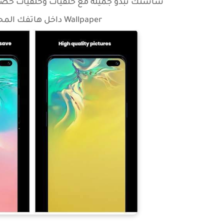
Wallpaper داخل هاتفك المحمول. استمتع بالتطبيق جربه ولن تخيب.