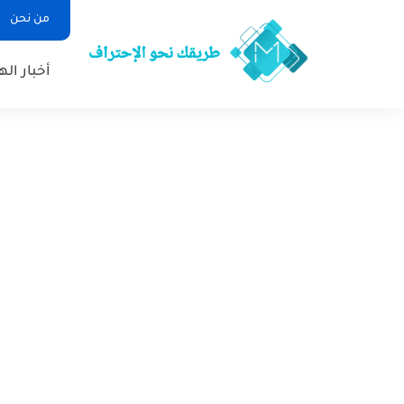
من نحن
أخبار ال