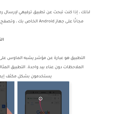
لذلك ، إذا كنت تبحث عن تطبيق ترفيهي لإرسال ر
مجانًا على جهاز Android الخاص بك ، وتصفح الفئات المتاحة و ٱستمتع بملسقات و سمايلات متكلمة.
الت
التطبيق هو عبارة عن مؤشر يشبه الماوس على 
الملاحظات دون عناء بيد واحدة. التطبيق المثال
يستخدمون بشكل مكثف إيماأت 