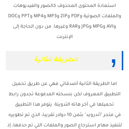
استعادة المحتوى المحذوف كالصور والفيديوهات
والملفات الصوتية وPDF وZIP وMP3 وMP4 وPPT وDOC
وAVI وMPG وJPG وRAR وغيرها. من دون الحاجة إلى
الإنترنت
الطريقة الثانية
اما الطريقة الثانية أصدقائي فهي عن طريق تحميل
التطبيق المعروف لكن بنسخته المدفوعة تجدون رابط
تحميلها في آخر هاته التدوينة
يتوفر هذا التطبيق
في متجر "أندرويد" بثمن 10 دولار تقريبا
، الذي تم تطويره
لتنفيذ مهام استرجاع الصور والملفات التي تم حذفها، إذ