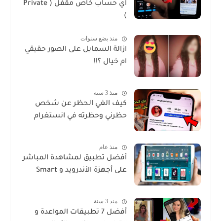
اي حساب خاص مقفل ( Private
)
منذ بضع سنوات
ازالة السمايل على الصور حقيقي
ام خيال ؟!!
منذ 3 سنة
كيف الغي الحظر عن شخص
حظرني وحظرته في انستغرام
منذ عام
أفضل تطبيق لمشاهدة المباشر
على أجهزة الأندرويد و Smart
منذ 3 سنة
أفضل 7 تطبيقات المواعدة و