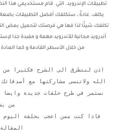
تطبيقات الإندرويد. التي قام مستخديمي هذا الن
يكلف. عادةً ، ستكلفك أفضل التطبيقات بضعة دول
تكلفك شيئًا لذا فها هي فرصتك لتحميل بعض التط
أندرويد مجانية للأندرويد
مهمة و مفيدة جذا لإستخ
من خلال الأسطر القادمة و كما العادة 
اذن لنتطرق الى الشرح فكثيرا من ا
الله ولاتنسى مشاركتها مع أصدقائك
نستمر في طرح حلقات جديدة وايضا أ
من يش
فاذا كنت ممن اعجب بحلقة اليوم ت
المقالة 