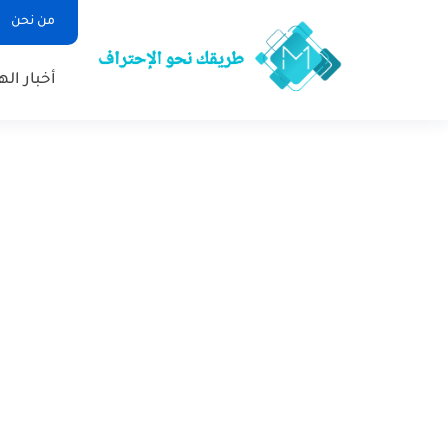
من نحن
أخبار ال