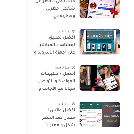
كيف الغي الحظر عن
شخص حظرني
وحظرته في
انستغرام
منذ عام
أفضل تطبيق
لمشاهدة المباشر
على أجهزة الأندرويد و
Smart
منذ 3 سنة
أفضل 7 تطبيقات
المواعدة و التواصل
مجانا مع الأجانب و
من جميع أنحاء
منذ عام
العالم
افضل واتس اب
معدل ضد الحظر
شكل و مميزات
خرافية Whatsapp