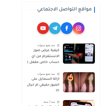
مواقع التواصل الاجتماعي
منذ بضع سنوات
كيفية عرض صور
الانستغرام من اي
حساب خاص مقفل (
Private )
منذ بضع سنوات
ازالة السمايل على
الصور حقيقي ام خيال
؟!!
منذ 3 سنة