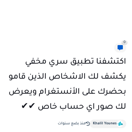
0
اكتشفنا تطبيق سري مخفي
يكشف لك الاشخاص الذين قامو
بحضرك على الأنستغرام ويعرض
لك صور اي حساب خاص ✔✔
Khalil Younes
منذ بضع سنوات