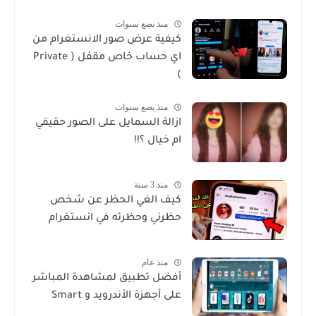
منذ بضع سنوات
كيفية عرض صور الانستغرام من
اي حساب خاص مقفل ( Private
)
منذ بضع سنوات
ازالة السمايل على الصور حقيقي
ام خيال ؟!!
منذ 3 سنة
كيف الغي الحظر عن شخص
حظرني وحظرته في انستغرام
منذ عام
أفضل تطبيق لمشاهدة المباشر
على أجهزة الأندرويد و Smart