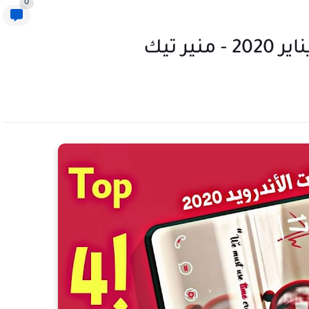
0
ر تيك