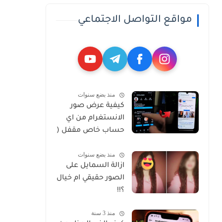
مواقع التواصل الاجتماعي
منذ بضع سنوات
كيفية عرض صور
الانستغرام من اي
حساب خاص مقفل (
Private )
منذ بضع سنوات
ازالة السمايل على
الصور حقيقي ام خيال
؟!!
منذ 3 سنة