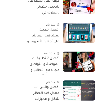
كيف الغي الحظر عن
شخص حظرني
وحظرته في
انستغرام
منذ عام
أفضل تطبيق
لمشاهدة المباشر
على أجهزة الأندرويد و
Smart
منذ 3 سنة
أفضل 7 تطبيقات
المواعدة و التواصل
مجانا مع الأجانب و
من جميع أنحاء
منذ عام
العالم
افضل واتس اب
معدل ضد الحظر
شكل و مميزات
خرافية Whatsapp