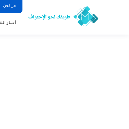
من نحن
أخبار ال