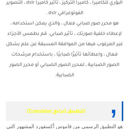
البؤري للكاميرا ، كاميرا التركيز ، تأثير كاميرا dslr ، التصوير
الفوتوغرافي dslr .
هو محرر صور ضبابي فعال ، والذي يمكن استخدامه ،
لإعطاء خلفية صورتك ، تأثير ضبابي. قم بطمس الأجزاء
غير المرغوب فيها من الموافقة المسبقة عن علم بشكل
فعال ، واعطائها تأثيرًا ضبابيًا ، باستخدام مرشحات
الصور الضبابية ، لمحرر الصور الضبابي أو محرر الصور
الضبابية.
التطبيق الرابع ITranslator
هو التطبيق الرسمي من قاموس أكسفورد المشهور التي