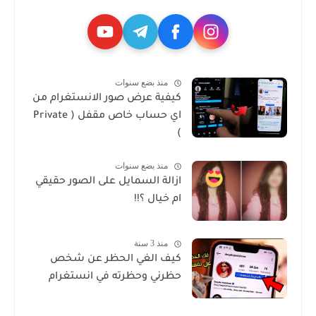
منذ بضع سنوات
كيفية عرض صور الانستغرام من
اي حساب خاص مقفل ( Private
)
منذ بضع سنوات
ازالة السمايل على الصور حقيقي
ام خيال ؟!!
منذ 3 سنة
كيف الغي الحظر عن شخص
حظرني وحظرته في انستغرام