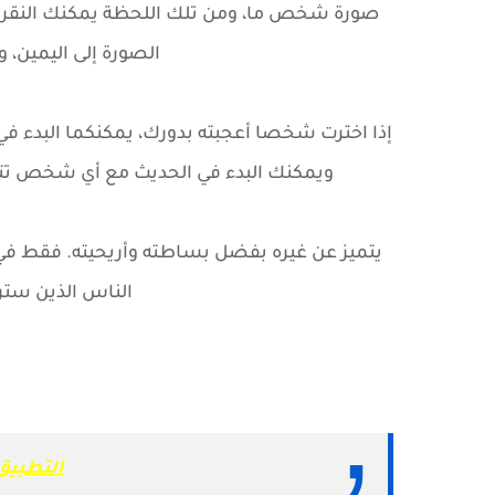
صورة شخص ما، ومن تلك اللحظة يمكنك النقر علي
الصورة إلى اليمين، و
إذا اخترت شخصا أعجبته بدورك، يمكنكما البدء في
ويمكنك البدء في الحديث مع أي شخص تت
يتميز عن غيره بفضل بساطته وأريحيته. فقط ف
الناس الذين ست
التطبيق الثاني n