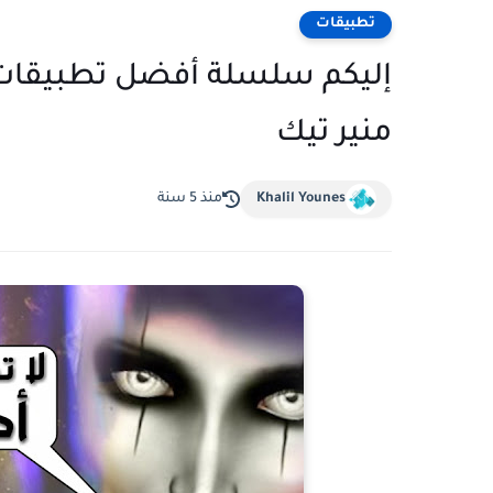
تطبيقات
منير تيك
Khalil Younes
منذ 5 سنة