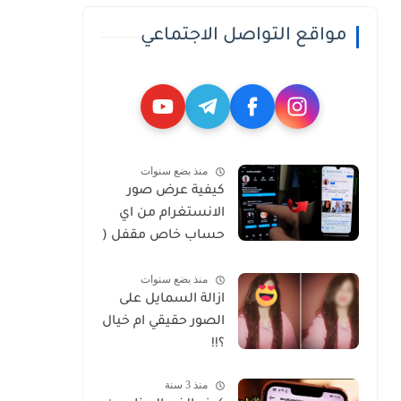
مواقع التواصل الاجتماعي
منذ بضع سنوات
كيفية عرض صور
الانستغرام من اي
حساب خاص مقفل (
Private )
منذ بضع سنوات
ازالة السمايل على
الصور حقيقي ام خيال
؟!!
منذ 3 سنة