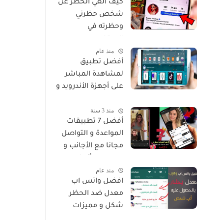
كيف الغي الحظر عن
شخص حظرني
وحظرته في
انستغرام
منذ عام
أفضل تطبيق
لمشاهدة المباشر
على أجهزة الأندرويد و
Smart
منذ 3 سنة
أفضل 7 تطبيقات
المواعدة و التواصل
مجانا مع الأجانب و
من جميع أنحاء
منذ عام
العالم
افضل واتس اب
معدل ضد الحظر
شكل و مميزات
خرافية Whatsapp