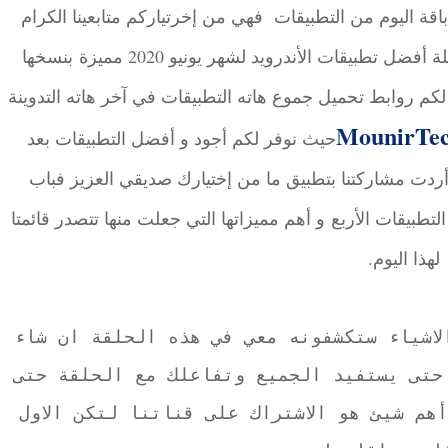
ن باقة اليوم من التطبيقات فهي من إخرتياركم متابعينا الكرام
مكونة من 4 تطبيقات كل و مجاله الخاص،سلسلة أفضل تطبيقات الأندرويد لشهر يونيو 2020 مميزة بنسخها
لكم روابط تحميل جموع هاته التطبيقات في آخر هاته التدوينة
MounirTe
حيث نوفر لكم أجود و أفضل التطبيقات بعد
ما أردت مشاركتنا بتطبيق ما من إختيارك صديقي العزيز فباب
طبيقات الأربع و أهم مميزاتها التي جعلت منها تتصدر قائمتا
لهذا اليوم.
اشياء ستكشفونه معي في هذه الحلقة ان شاء
 حتى يستفيد الجميع وتفاعلك مع الحلقة حتى
هم شيئ هو الاشتراك على قناتنا لتكن الاول