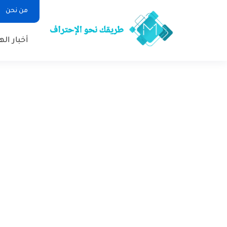
من نحن
أخبار ال