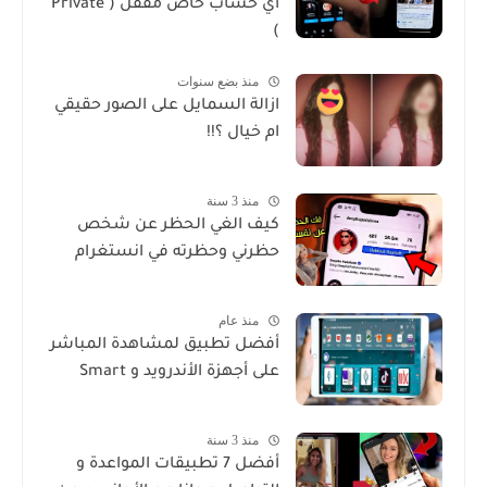
اي حساب خاص مقفل ( Private
)
منذ بضع سنوات
ازالة السمايل على الصور حقيقي
ام خيال ؟!!
منذ 3 سنة
كيف الغي الحظر عن شخص
حظرني وحظرته في انستغرام
منذ عام
أفضل تطبيق لمشاهدة المباشر
على أجهزة الأندرويد و Smart
منذ 3 سنة
أفضل 7 تطبيقات المواعدة و