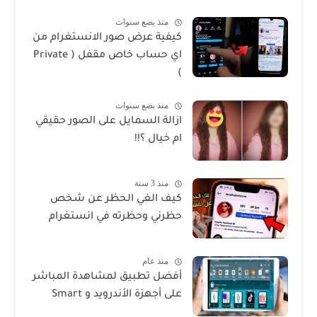
منذ بضع سنوات
كيفية عرض صور الانستغرام من
اي حساب خاص مقفل ( Private
)
منذ بضع سنوات
ازالة السمايل على الصور حقيقي
ام خيال ؟!!
منذ 3 سنة
كيف الغي الحظر عن شخص
حظرني وحظرته في انستغرام
منذ عام
أفضل تطبيق لمشاهدة المباشر
على أجهزة الأندرويد و Smart