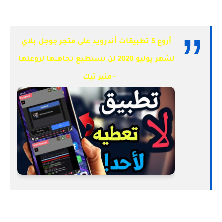
أروع 5 تطبيقات أندرويد على متجر جوجل بلاي
لشهر يوليو 2020 لن تستطيع تجاهلها لروعتها
- منير تيك