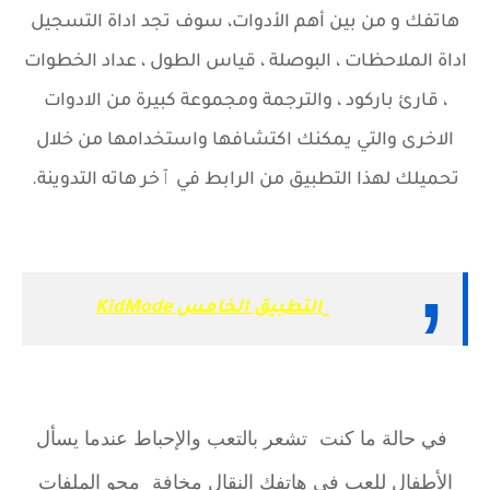
هاتفك و من بين أهم الأدوات، سوف تجد اداة التسجيل
اداة الملاحظات ، البوصلة ، قياس الطول ، عداد الخطوات
، قارئ باركود ، والترجمة ومجموعة كبيرة من الادوات
الاخرى والتي يمكنك اكتشافها واستخدامها من خلال
تحميلك لهذا التطبيق من الرابط في ٱخر هاته التدوينة.
التطبيق الخامس KidMode
في حالة ما كنت تشعر بالتعب والإحباط عندما يسأل
الأطفال للعب في هاتفك النقال مخافة محو الملفات