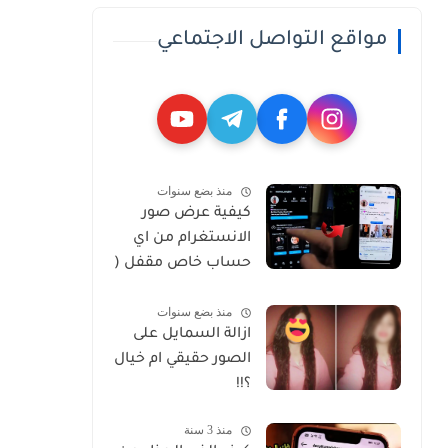
مواقع التواصل الاجتماعي
منذ بضع سنوات
كيفية عرض صور
الانستغرام من اي
حساب خاص مقفل (
Private )
منذ بضع سنوات
ازالة السمايل على
الصور حقيقي ام خيال
؟!!
منذ 3 سنة