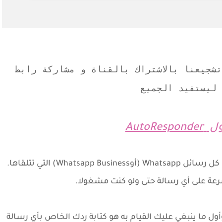
شجيعنا بالاشتراك بالقناة و مشاركة رابط
ليستفيد الجميع
ول
AutoResponder
هو تطبيق يتيح لك إمكانية إنجاز ردود تلقائية على كل رسائل Whatsapp (أوWhatsapp Business) التي تتلقاها.
سرعة على أي رسالة حتى ولو كنت مشغولا.
وأول ما ينبغي عليك القيام به هو كتابة ردك الخاص بأي رسالة