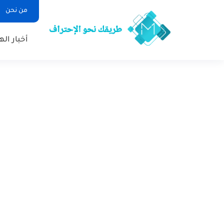
من نحن
أخبار ال