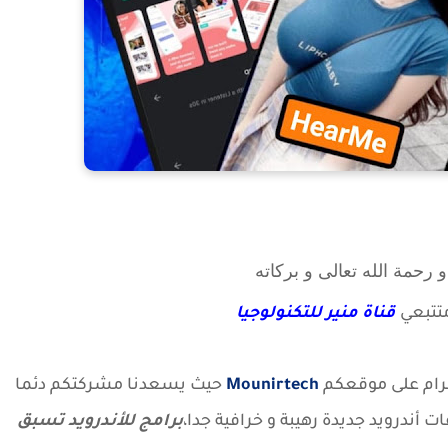
 رحمة الله تعالى و بركاته
تتبعي
قناة منير للتكنولوجيا
لكرام على موقعكم
Mounirtech
حيث يسعدنا مشركتكم دئما
ت أندرويد جديدة رهيبة و خرافية جدا،
برامج للأندرويد تسبق