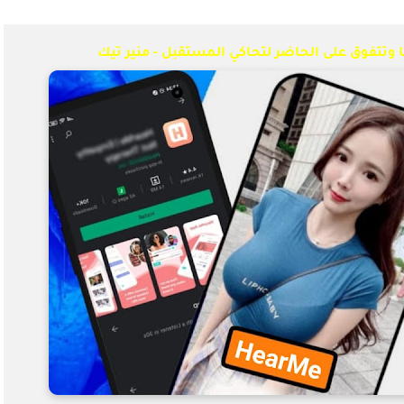
 وتتفوق على الحاضر لتحاكي المستقبل - منير تيك