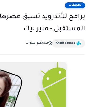
تطبيقات
برامج للأندرويد تسبق عصرها 
المستقبل - منير تيك
Khalil Younes
منذ بضع سنوات