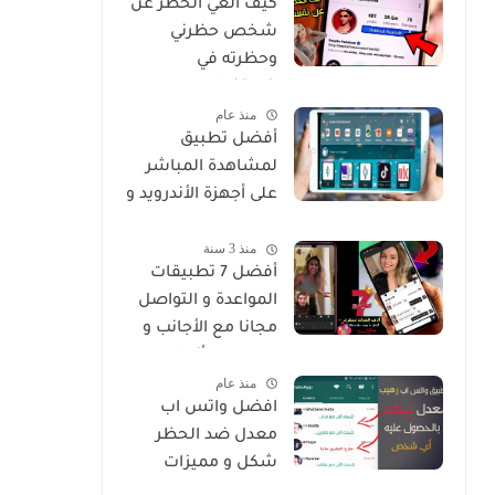
كيف الغي الحظر عن
شخص حظرني
وحظرته في
انستغرام
منذ عام
أفضل تطبيق
لمشاهدة المباشر
على أجهزة الأندرويد و
Smart
منذ 3 سنة
أفضل 7 تطبيقات
المواعدة و التواصل
مجانا مع الأجانب و
من جميع أنحاء
منذ عام
العالم
افضل واتس اب
معدل ضد الحظر
شكل و مميزات
خرافية Whatsapp