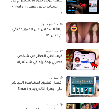
كيفية عرض صور الانستغرام من
اي حساب خاص مقفل ( Private
)
منذ بضع سنوات
ازالة السمايل على الصور حقيقي
ام خيال ؟!!
منذ 3 سنة
كيف الغي الحظر عن شخص
حظرني وحظرته في انستغرام
منذ عام
أفضل تطبيق لمشاهدة المباشر
على أجهزة الأندرويد و Smart
منذ 3 سنة