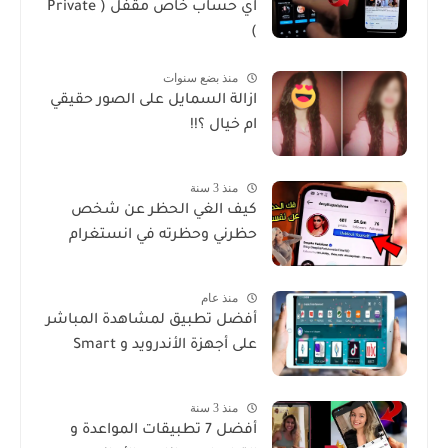
اي حساب خاص مقفل ( Private
)
منذ بضع سنوات
ازالة السمايل على الصور حقيقي
ام خيال ؟!!
منذ 3 سنة
كيف الغي الحظر عن شخص
حظرني وحظرته في انستغرام
منذ عام
أفضل تطبيق لمشاهدة المباشر
على أجهزة الأندرويد و Smart
منذ 3 سنة
أفضل 7 تطبيقات المواعدة و