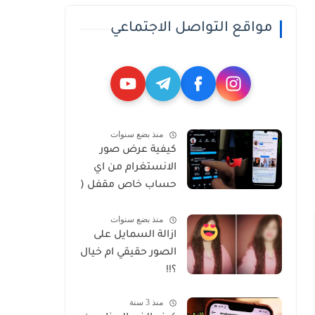
مواقع التواصل الاجتماعي
منذ بضع سنوات
كيفية عرض صور
الانستغرام من اي
حساب خاص مقفل (
Private )
منذ بضع سنوات
ازالة السمايل على
الصور حقيقي ام خيال
؟!!
منذ 3 سنة