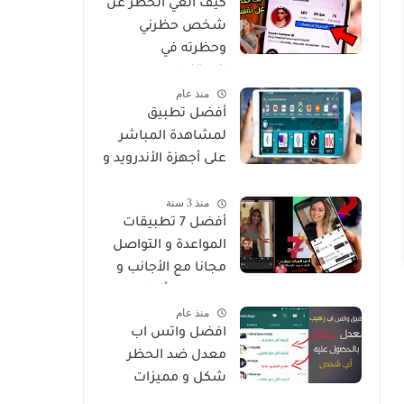
كيف الغي الحظر عن
شخص حظرني
وحظرته في
انستغرام
منذ عام
أفضل تطبيق
لمشاهدة المباشر
على أجهزة الأندرويد و
Smart
منذ 3 سنة
أفضل 7 تطبيقات
المواعدة و التواصل
مجانا مع الأجانب و
من جميع أنحاء
منذ عام
العالم
افضل واتس اب
معدل ضد الحظر
شكل و مميزات
خرافية Whatsapp