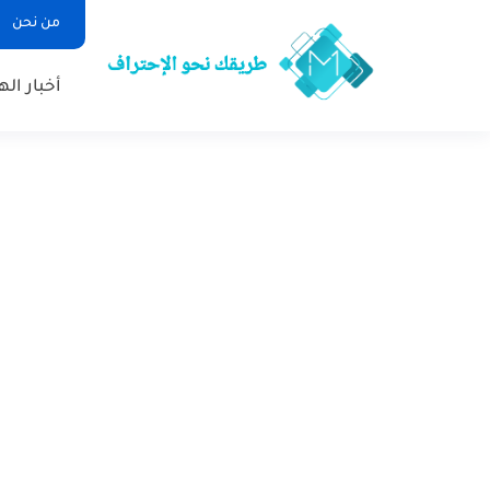
من نحن
أخبار ال