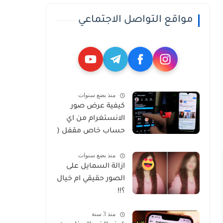
مواقع التواصل الاجتماعي
منذ بضع سنوات
كيفية عرض صور
الانستغرام من اي
حساب خاص مقفل (
Private )
منذ بضع سنوات
ازالة السمايل على
الصور حقيقي ام خيال
؟!!
منذ 3 سنة