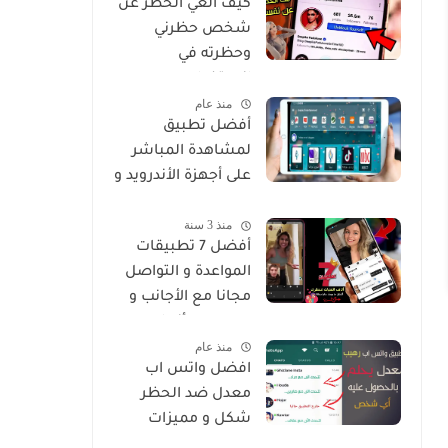
كيف الغي الحظر عن
شخص حظرني
وحظرته في
انستغرام
منذ عام
أفضل تطبيق
لمشاهدة المباشر
على أجهزة الأندرويد و
Smart
منذ 3 سنة
أفضل 7 تطبيقات
المواعدة و التواصل
مجانا مع الأجانب و
من جميع أنحاء
منذ عام
العالم
افضل واتس اب
معدل ضد الحظر
شكل و مميزات
خرافية Whatsapp