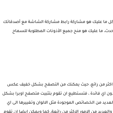
ول كل ما عليك هو مشاركة رابط مشاركة الشاشة مع أصدقائك
حدث، ما عليك هو منح جميع الأذونات المطلوبة للسماح
لان بعد انتظار طول تم اطلاق متصفح opera gx اكثر من رائع، حيث يمكنك من التصفح بشكل خفيف عكس
ن اي فائدة ، فتستطيع ان تقوم بتثبيت متصفح اوبرا بشكل
لعديد من الخصائص الموجودة مثل الالوان وتغييرها الى اي
ديد من الامور الاكثر من رائعة، كما ويمكن ايضا ان تقوم