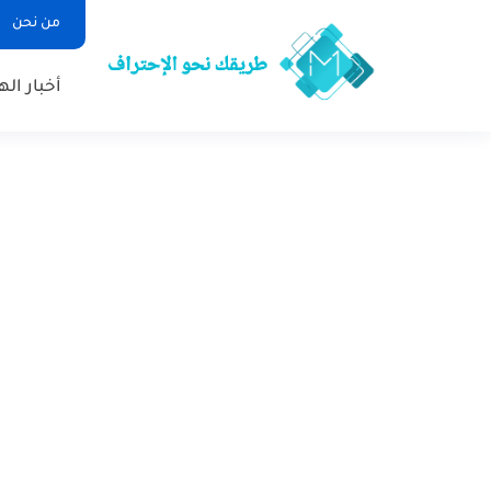
من نحن
أخبار ال