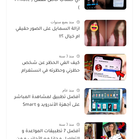
اي حساب خاص مقفل ( Private
)
منذ بضع سنوات
ازالة السمايل على الصور حقيقي
ام خيال ؟!!
منذ 3 سنة
كيف الغي الحظر عن شخص
حظرني وحظرته في انستغرام
منذ عام
أفضل تطبيق لمشاهدة المباشر
على أجهزة الأندرويد و Smart
منذ 3 سنة
أفضل 7 تطبيقات المواعدة و