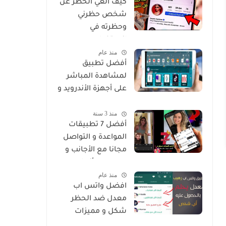
كيف الغي الحظر عن
شخص حظرني
وحظرته في
انستغرام
منذ عام
أفضل تطبيق
لمشاهدة المباشر
على أجهزة الأندرويد و
Smart
منذ 3 سنة
أفضل 7 تطبيقات
المواعدة و التواصل
مجانا مع الأجانب و
من جميع أنحاء
منذ عام
العالم
افضل واتس اب
معدل ضد الحظر
شكل و مميزات
خرافية Whatsapp