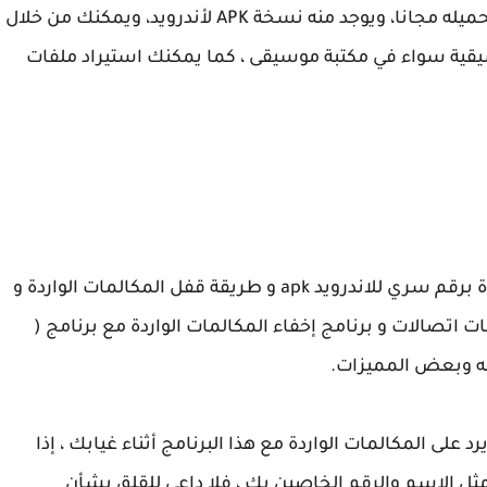
الأيفون من متجر التطبيقات الخاص بهم ويمكن تحميله مجانا، ويوجد منه نسخة APK لأندرويد، ويمكنك من خلال
ة سواء في مكتبة موسيقى ، كما يمكنك استيراد ملفات
هو برنامج قفل المكالمات الواردة برقم سري للاندرويد apk و طريقة قفل المكالمات الواردة و
اتصالات و برنامج إخفاء المكالمات الواردة مع برنامج (
نت الوحيد الذي يرد على المكالمات الواردة مع هذا البرنامج أثناء غيابك ، إذا
 الاسم والرقم الخاصين بك ، فلا داعي للقلق بشأن