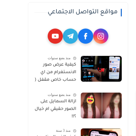
مواقع التواصل الاجتماعي
منذ بضع سنوات
كيفية عرض صور
الانستغرام من اي
حساب خاص مقفل (
Private )
منذ بضع سنوات
ازالة السمايل على
الصور حقيقي ام خيال
؟!!
منذ 3 سنة