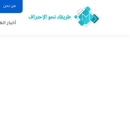
من نحن
أخبار ال