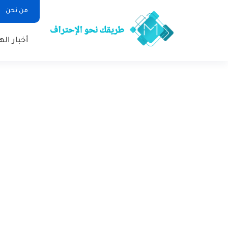
من نحن
أخبار ال