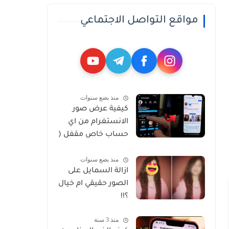
مواقع التواصل الاجتماعي
منذ بضع سنوات
كيفية عرض صور
الانستغرام من اي
حساب خاص مقفل (
Private )
منذ بضع سنوات
ازالة السمايل على
الصور حقيقي ام خيال
؟!!
منذ 3 سنة