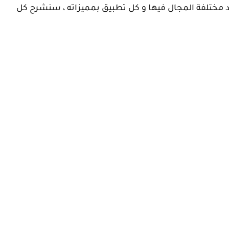
ان قائمة من 4 تطبيق أندرويد مختلفة المجال فيها و كل تطبيق بمميزاته ، سنشرح كل