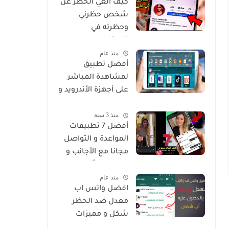
كيف الغي الحظر عن
شخص حظرني
وحظرته في
انستغرام
منذ عام
أفضل تطبيق
لمشاهدة المباشر
على أجهزة الأندرويد و
Smart
منذ 3 سنة
أفضل 7 تطبيقات
المواعدة و التواصل
مجانا مع الأجانب و
من جميع أنحاء
منذ عام
العالم
افضل واتس اب
معدل ضد الحظر
شكل و مميزات
خرافية Whatsapp