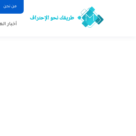
من نحن
أخبار ال