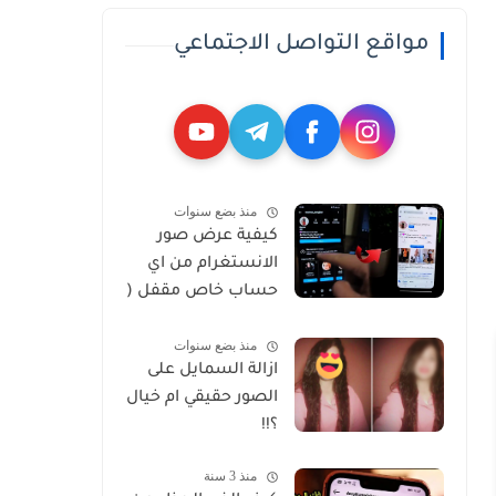
مواقع التواصل الاجتماعي
منذ بضع سنوات
كيفية عرض صور
الانستغرام من اي
حساب خاص مقفل (
Private )
منذ بضع سنوات
ازالة السمايل على
الصور حقيقي ام خيال
؟!!
منذ 3 سنة