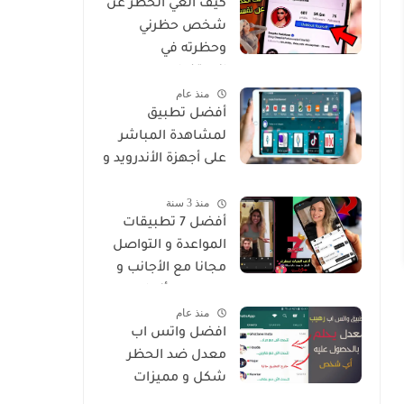
كيف الغي الحظر عن
شخص حظرني
وحظرته في
انستغرام
منذ عام
أفضل تطبيق
لمشاهدة المباشر
على أجهزة الأندرويد و
Smart
منذ 3 سنة
أفضل 7 تطبيقات
المواعدة و التواصل
مجانا مع الأجانب و
من جميع أنحاء
منذ عام
العالم
افضل واتس اب
معدل ضد الحظر
شكل و مميزات
خرافية Whatsapp