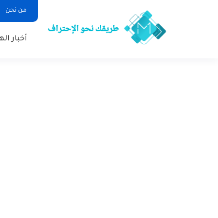
من نحن
أخبار ال