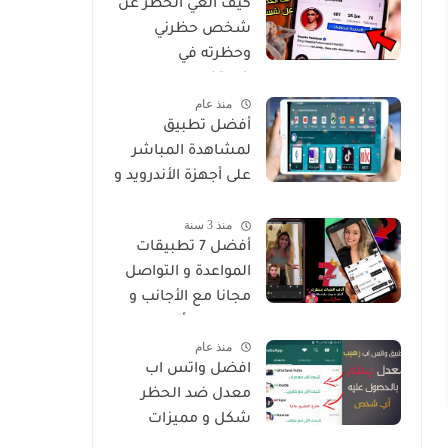
كيف الغي الحظر عن
شخص حظرني
وحظرته في
انستغرام
منذ عام
أفضل تطبيق
لمشاهدة المباشر
على أجهزة الأندرويد و
Smart
منذ 3 سنة
أفضل 7 تطبيقات
المواعدة و التواصل
مجانا مع الأجانب و
من جميع أنحاء
منذ عام
العالم
افضل واتس اب
معدل ضد الحظر
شكل و مميزات
خرافية Whatsapp