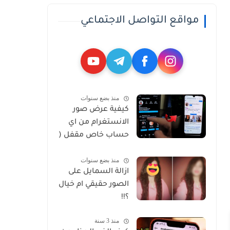
مواقع التواصل الاجتماعي
منذ بضع سنوات
كيفية عرض صور
الانستغرام من اي
حساب خاص مقفل (
Private )
منذ بضع سنوات
ازالة السمايل على
الصور حقيقي ام خيال
؟!!
منذ 3 سنة