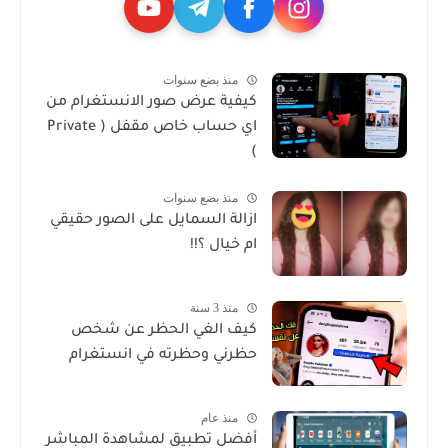
منذ بضع سنوات
كيفية عرض صور الانستغرام من
اي حساب خاص مقفل ( Private
)
منذ بضع سنوات
ازالة السمايل على الصور حقيقي
ام خيال ؟!!
منذ 3 سنة
كيف الغي الحظر عن شخص
حظرني وحظرته في انستغرام
منذ عام
أفضل تطبيق لمشاهدة المباشر