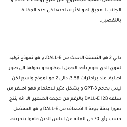
التفاصيل التقنية للمشروع، لكن شرح روعة DALL-E 2 و
الجانب العميق له و اكثر ستجدها في هذه المقالة
بالتفصيل.
دالي 2 هو النسخة الاحدث من DALL-E، و هو نموذج توليد
لغوي الذي يقوم بأخذ الجمل المكتوبة و يحولها الى صور
اصلية. عند برامترات 3.5B، دالي 2 هو نموذج واسع لكن
ليس بحجم GPT-3 و بشكل مثير للاهتمام فهو اصغر من
سلفه DALL-E 12B بالرغم من حجمه الصغير، الا انه ينتج
صورا بدقة جودة 4 اضعاف من DALL-E و هو المفضل
حسب رأي 70 في المائة من الناس الذين قاموا بتجربته،