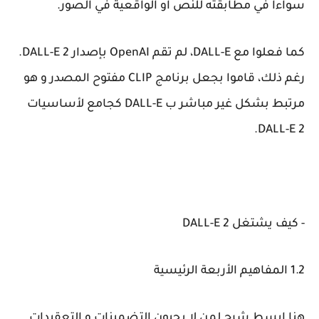
سواءا في مطابقته للنص او الواقعية في الصور.
كما فعلوا مع DALL-E، لم تقم OpenAI بإصدار DALL-E 2.
رغم ذلك، قاموا بجعل برنامج CLIP مفتوح المصدر و هو
مرتبط بشكل غير مباشر ب DALL-E كجامع لأساسيات
DALL-E 2.
- كيف يشتغل DALL-E 2
1.2 المفاهيم الأربعة الرئيسية
هنا ابسط شرح لمن لا يحبون التضمينات و التعقيدات