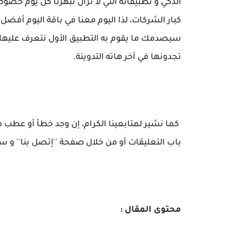
الذكي و تطبيقاته التي لا تزال تبهرنا كل يوم خص
سيصدمك ما يقوم به التطبيق الأول نتعرف عليها م
تجدونها في آخر هاته التدوينة.
كما نشير لمتابعينا الكرام، إن وجد خطأ أو عطب م
باب التعليقات أو من خلال صفحة ''إتصل بنا'' و س
محتوى المقال :