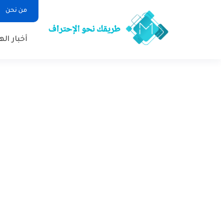
من نحن
أخبار ال