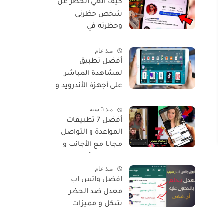
كيف الغي الحظر عن
شخص حظرني
وحظرته في
انستغرام
منذ عام
أفضل تطبيق
لمشاهدة المباشر
على أجهزة الأندرويد و
Smart
منذ 3 سنة
أفضل 7 تطبيقات
المواعدة و التواصل
مجانا مع الأجانب و
من جميع أنحاء
منذ عام
العالم
افضل واتس اب
معدل ضد الحظر
شكل و مميزات
خرافية Whatsapp