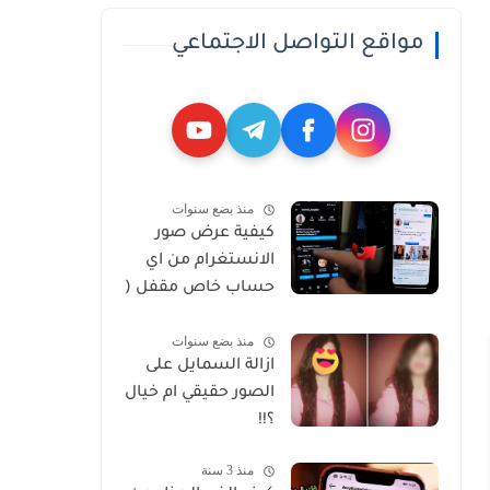
مواقع التواصل الاجتماعي
منذ بضع سنوات
كيفية عرض صور
الانستغرام من اي
حساب خاص مقفل (
Private )
منذ بضع سنوات
ازالة السمايل على
الصور حقيقي ام خيال
؟!!
منذ 3 سنة