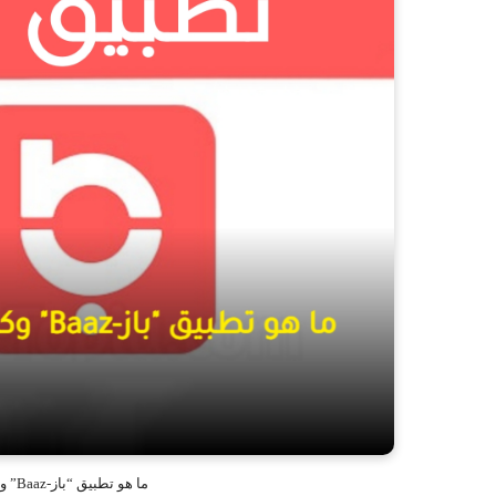
ما هو تطبيق “باز-Baaz” وطريقة تحقيق أرباح منه.. “التفاصيل كاملة”