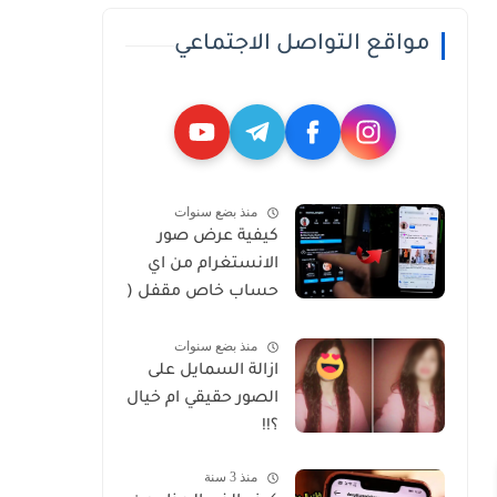
مواقع التواصل الاجتماعي
منذ بضع سنوات
كيفية عرض صور
الانستغرام من اي
حساب خاص مقفل (
Private )
منذ بضع سنوات
ازالة السمايل على
الصور حقيقي ام خيال
؟!!
منذ 3 سنة