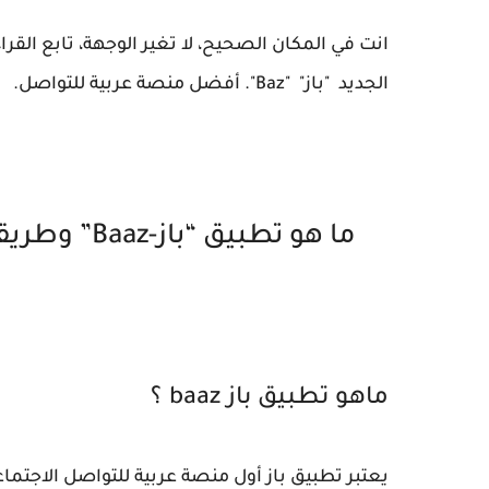
انت في المكان الصحيح، لا تغير الوجهة، تابع ال
الجديد "باز" "Baz". أفضل منصة عربية للتواصل.
ما هو تطبيق “باز-Baaz” وطريقة تحقيق أرباح منه.. “التفاصيل كاملة”
ماهو تطبيق باز baaz ؟