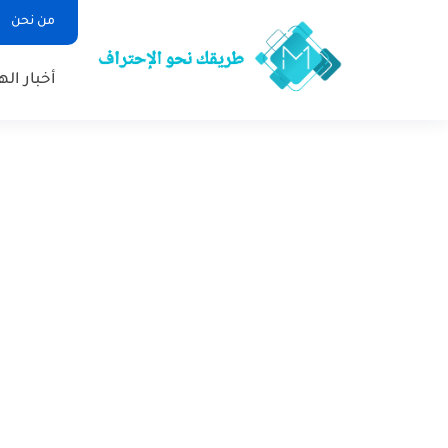
من نحن
أخبار ال