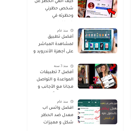
كيف الغي الحظر عن
شخص حظرني
وحظرته في
انستغرام
منذ عام
أفضل تطبيق
لمشاهدة المباشر
على أجهزة الأندرويد و
Smart
منذ 3 سنة
أفضل 7 تطبيقات
المواعدة و التواصل
مجانا مع الأجانب و
من جميع أنحاء
منذ عام
العالم
افضل واتس اب
معدل ضد الحظر
شكل و مميزات
خرافية Whatsapp