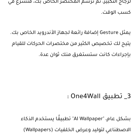
لزجاج التكبير، ثم ترسم المختصر الخاص بك، فتشرع في
كسب الوقت.
يمثل Gesture إضافة رائعة لجهاز الأندرويد الخاص بك.
يتيح لك تخصيص الكثير من مختصرات الحركات للقيام
بإجراءات كانت ستستغرق منك ثوان عدة.
3_ تطبيق One4Wall :
بشكل عام، "AI Wallpaper" تطبيقًا يستخدم الذكاء
الاصطناعي لتوليد وعرض الخلفيات (Wallpapers)