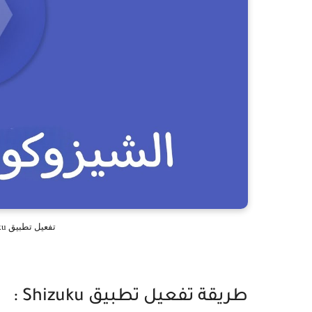
تفعيل تطبيق Shizuku على جميع نسخ الاندرويد
طريقة تفعيل تطبيق Shizuku :