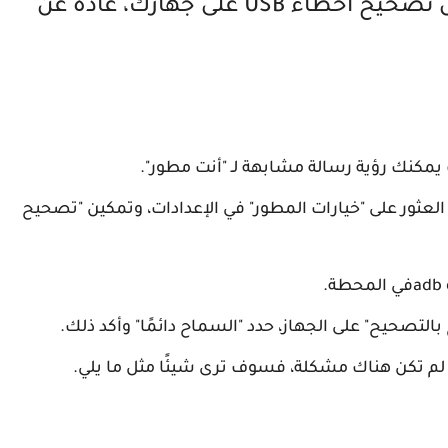
للاستخدام، adbتحتاج أولاً إلى تشغيل تصحيح أخطاء USB على جهازك، عادةً عن
 يمكنك رؤية رسالة مشابهة لـ "أنت مطور".
لعثور على "خيارات المطور" في الإعدادات، وتمكين "تصحيح
التصحيح" على الجهاز، حدد "السماح دائمًا" وأكد ذلك.