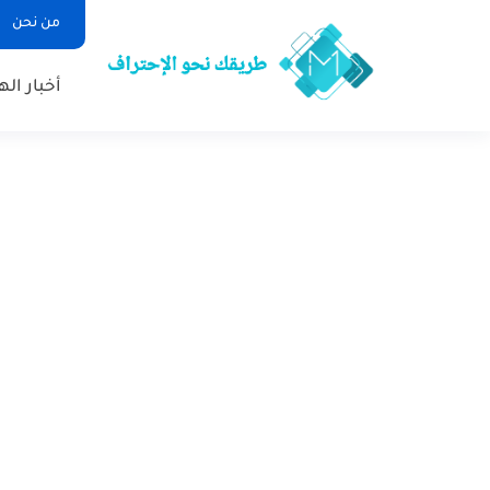
من نحن
أخبار ال