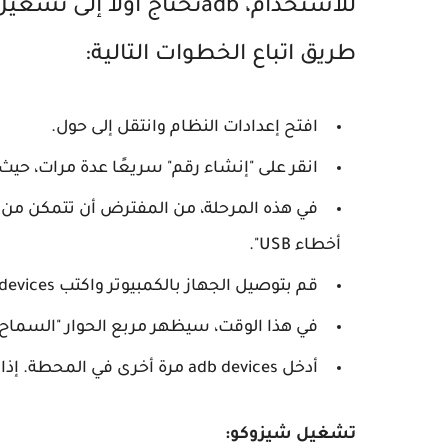
طريق اتباع الخطوات التالية:
افتح إعدادات النظام وانتقل إلى حول.
انقر على "إنشاء رقم" سريعًا عدة مرات، حيث
في هذه المرحلة، من المفترض أن تتمكن من ا
أخطاء USB".
قم بتوصيل الجهاز بالكمبيوتر واكتب adb devicesفي المحطة.
في هذا الوقت، سيظهر مربع الحوار "السماح ب
أدخل adb devices مرة أخرى في المحطة. إذا لم تكن هناك مشكلة، فسوف ترى شيئًا مثل ما يلي.
تشغيل شيزوكو: