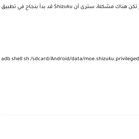
انسخ الأمر والصقه في برنامج الاوامر CMD. إذا لم تكن هناك مشكلة، سترى أن Shizuku قد بدأ بنجاح في تطبيق
adb shell sh /sdcard/Android/data/moe.shizuku.privileged