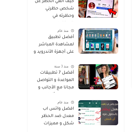
كيف الغي الحظر عن
شخص حظرني
وحظرته في
انستغرام
منذ عام
أفضل تطبيق
لمشاهدة المباشر
على أجهزة الأندرويد و
Smart
منذ 3 سنة
أفضل 7 تطبيقات
المواعدة و التواصل
مجانا مع الأجانب و
من جميع أنحاء
منذ عام
العالم
افضل واتس اب
معدل ضد الحظر
شكل و مميزات
خرافية Whatsapp