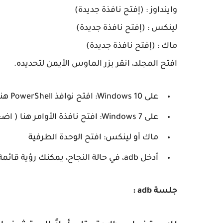
واينداوز : (إفتح نافذة جديدة)
لينكس : (إفتح نافذة جديدة)
ماك : (إفتح نافذة جديدة)
افتح المجلد، انقر بزر الماوس الأيمن لتحديده.
على Windows 10: افتح نوافذ PowerShell هنا ( اضغط باستمرار على Shift لإظهار هذا الخيار )
على Windows 7: افتح نافذة الأوامر هنا ( اضغط باستمرار على Shift لإظهار هذا الخيار )
ماك أو لينكس: افتح الوحدة الطرفية
أدخل adb، في حالة النجاح، يمكنك رؤية قائمة طويلة من المحتوى بدلاً من المطالبة بعدم العثور على adb.
جلسة adb :