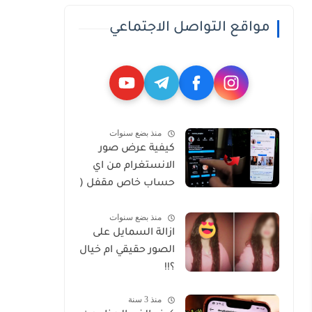
مواقع التواصل الاجتماعي
منذ بضع سنوات
كيفية عرض صور
الانستغرام من اي
حساب خاص مقفل (
Private )
منذ بضع سنوات
ازالة السمايل على
الصور حقيقي ام خيال
؟!!
منذ 3 سنة