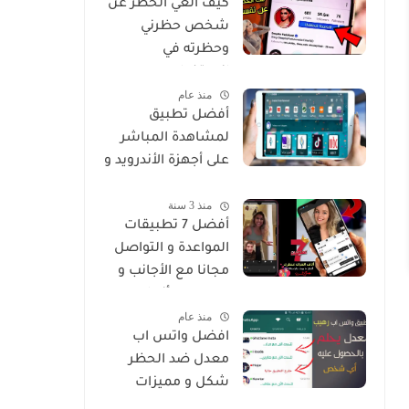
كيف الغي الحظر عن
شخص حظرني
وحظرته في
انستغرام
منذ عام
أفضل تطبيق
لمشاهدة المباشر
على أجهزة الأندرويد و
Smart
منذ 3 سنة
أفضل 7 تطبيقات
المواعدة و التواصل
مجانا مع الأجانب و
من جميع أنحاء
منذ عام
العالم
افضل واتس اب
معدل ضد الحظر
شكل و مميزات
خرافية Whatsapp