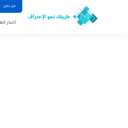
من نحن
أخبار ال