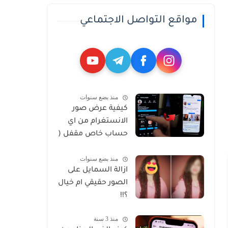
مواقع التواصل الاجتماعي
منذ بضع سنوات
كيفية عرض صور
الانستغرام من اي
حساب خاص مقفل (
Private )
منذ بضع سنوات
ازالة السمايل على
الصور حقيقي ام خيال
؟!!
منذ 3 سنة