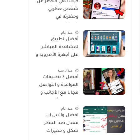
كيف الغي الحظر عن
شخص حظرني
وحظرته في
انستغرام
منذ عام
أفضل تطبيق
لمشاهدة المباشر
على أجهزة الأندرويد و
Smart
منذ 3 سنة
أفضل 7 تطبيقات
المواعدة و التواصل
مجانا مع الأجانب و
من جميع أنحاء
منذ عام
العالم
افضل واتس اب
معدل ضد الحظر
شكل و مميزات
خرافية Whatsapp