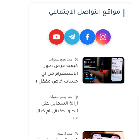
مواقع التواصل الاجتماعي
منذ بضع سنوات
كيفية عرض صور
الانستغرام من اي
حساب خاص مقفل (
Private )
منذ بضع سنوات
ازالة السمايل على
الصور حقيقي ام خيال
؟!!
منذ 3 سنة