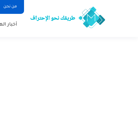
من نحن
أخبار ال