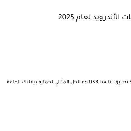
هل قلق بشأن خصوصية ملفاتك على مفتاح USB؟ تطبيق USB Lockit هو الحل المثالي لحماية بياناتك الهامة