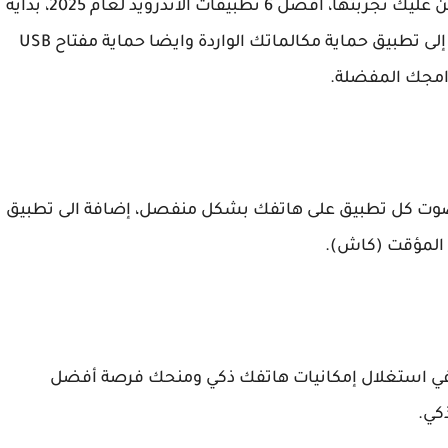
شك أن هناك العديد من التطبيقات الرائعة التي من عليك تجربتها، أفضل 6 تطبيقات الأندرويد لعام 2025، بداية
من تطبيقات التواصل الإجتماعي فس مكان واحد، إلى تطبيق حماية مكالماتك الواردة وايضا حماية مفتاح USB
امجك المفضلة.
 صوت كل تطبيق على هاتفك بشكل منفصل، إضافة الى تطبيق
ن المؤقت (كاش).
ي استغلال إمكانيات هاتفك ذكي ومنحك فرصة أفضل
كي.