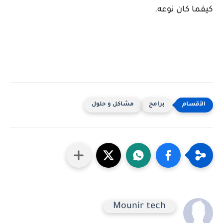
كيفما كان نوعه.
برامج
مشاكل و حلول
Mounir tech