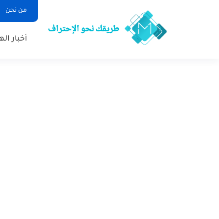
من نحن
أخبار ال