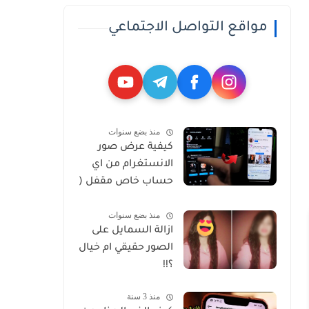
مواقع التواصل الاجتماعي
منذ بضع سنوات
كيفية عرض صور
الانستغرام من اي
حساب خاص مقفل (
Private )
منذ بضع سنوات
ازالة السمايل على
الصور حقيقي ام خيال
؟!!
منذ 3 سنة