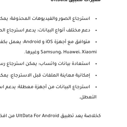
مميزات تطبيق UltData
استرجاع الصور والفيديوهات المحذوفة: يمكن
دعم مختلف أنواع البيانات: يدعم استرجاع الص
Samsung، Huawei، Xiaomi وغيرها.
استعادة بيانات واتساب: يمكن استرجاع رسائل WhatsApp المحذوفة بدون الحاجة إلى نسخة ا
إمكانية معاينة الملفات قبل الاسترجاع: يم
استرجاع البيانات من أجهزة معطلة: يدعم است
التعطل.
كخلاصة يعد تطبيق UltData For Android من افضل البرامج لإستعادة بيانات هاتفك المحذوفة و بجودة عالية.