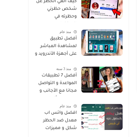
كيف الغي الحظر عن
شخص حظرني
وحظرته في
انستغرام
منذ عام
أفضل تطبيق
لمشاهدة المباشر
على أجهزة الأندرويد و
Smart
منذ 3 سنة
أفضل 7 تطبيقات
المواعدة و التواصل
مجانا مع الأجانب و
من جميع أنحاء
منذ عام
العالم
افضل واتس اب
معدل ضد الحظر
شكل و مميزات
خرافية Whatsapp