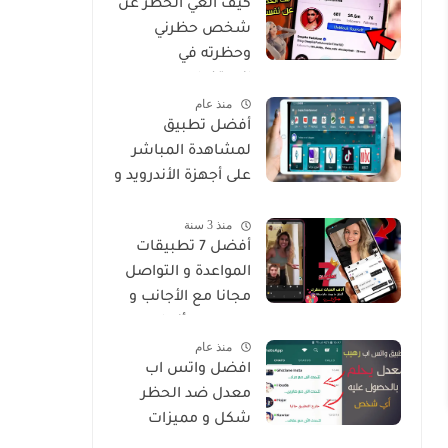
كيف الغي الحظر عن
شخص حظرني
وحظرته في
انستغرام
منذ عام
أفضل تطبيق
لمشاهدة المباشر
على أجهزة الأندرويد و
Smart
منذ 3 سنة
أفضل 7 تطبيقات
المواعدة و التواصل
مجانا مع الأجانب و
من جميع أنحاء
منذ عام
العالم
افضل واتس اب
معدل ضد الحظر
شكل و مميزات
خرافية Whatsapp