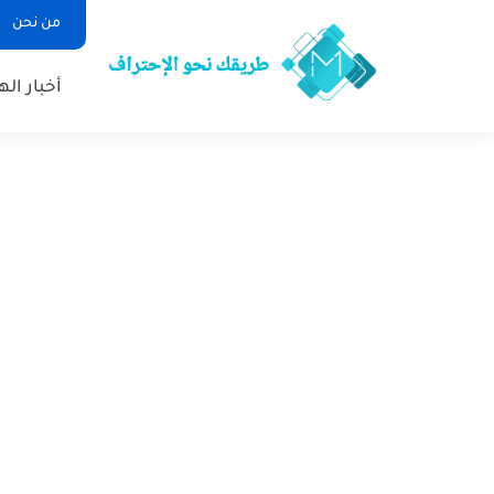
من نحن
أخبار ال