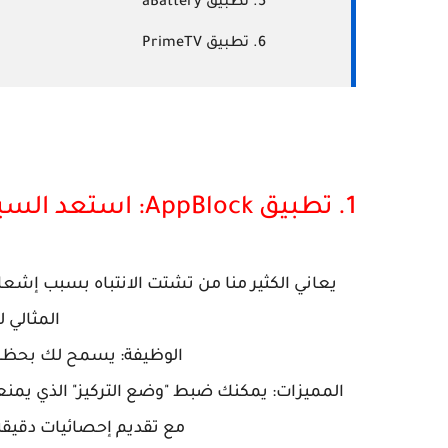
تطبيق aBattery
تطبيق PrimeTV
1. تطبيق AppBlock: استعد السيطرة على وقتك
المثالي 
الوظيفة: يسمح لك بحظر ا
المميزات: يمكنك ضبط "وضع التركيز" الذي يمن
مع تقديم إحصائيات دقيقة