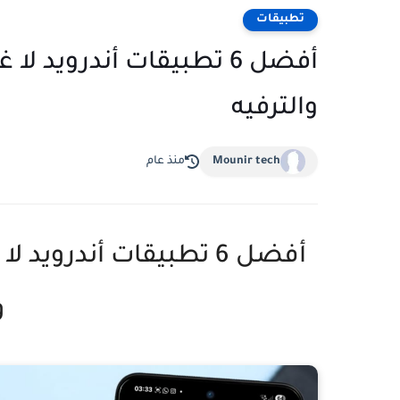
تطبيقات
والترفيه
Mounir tech
منذ عام
و