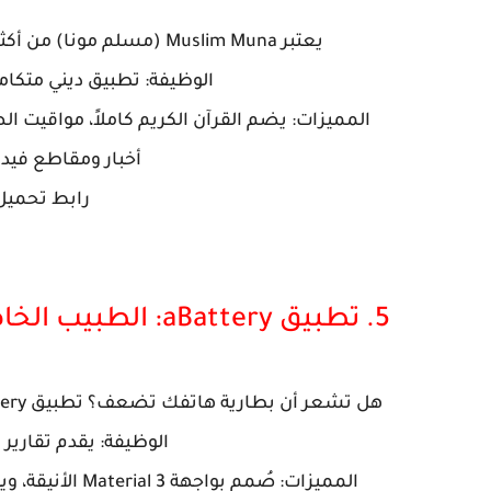
يعتبر Muslim Muna (مسلم مونا) من أكثر التطبيقات الإسلامية تطوراً وشمولية في عام 2026.
الوظيفة: تطبيق ديني متكام
المميزات: يضم القرآن الكريم كاملاً، مواقيت الصل
أخبار ومقاطع فيدي
رابط تحميل
5. تطبيق aBattery: الطبيب الخاص ببطاريتك
هل تشعر أن بطارية هاتفك تضعف؟ تطبيق aBattery هو الأداة الاحترافية التي تحتاجها لمراقبة صحة جهازك.
الوظيفة: يقدم تقارير 
المميزات: صُمم 