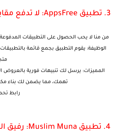
3. تطبيق AppsFree: لا تدفع مقابل التطبيقات بعد اليوم
من منا لا يحب الحصول على التطبيقات المدفوعة مجاناً؟ تطبيق AppsFree هو دليلك 
الوظيفة: يقوم التطبيق بجمع قائمة بالتطبيقات 
متجر  Play
المميزات: يرسل لك تنبيهات فورية بالعروض القو
تهمك، مما يضمن لك بناء مكتب
رابط تحم
4. تطبيق Muslim Muna: رفيق المسلم الشامل