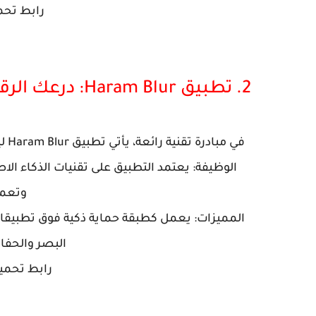
رابط تحم
2. تطبيق Haram Blur: درعك الرقمي لغض البصر
في مبادرة تقنية رائعة، يأتي تطبيق Haram Blur ليكون رفيقاً لكل مسلم يرغب في تصفح الإنترنت بأمان ونقاء.
الوظيفة: يعتمد التطبيق على تقنيات الذكاء ال
وتعميته (Blur
المميزات: يعمل كطبقة حماية ذكية فوق تطبيق
البصر والحفا
رابط تحمي