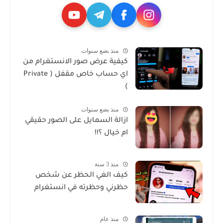
منذ بضع سنوات
كيفية عرض صور الانستغرام من
اي حساب خاص مقفل ( Private
)
منذ بضع سنوات
ازالة السمايل على الصور حقيقي
ام خيال ؟!!
منذ 3 سنة
كيف الغي الحظر عن شخص
حظرني وحظرته في انستغرام
منذ عام