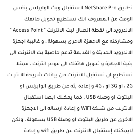
تطبيق NetShare Pro لاستقبال وبث الوايرلس بنفس
الوقت من المعروف انك تستطيع تحويل هاتفك
الاندرويد الى نقطة اتصال لبث الانترنت " Access Point "
ومشاركته مع الاجهزة الاخرى بسهولة ، و غالبية اجهزة
الاندرويد الحديثة و القديمة تدعم خاصية بث الانترنت الى
بقية الاجهزة و تحويل هاتفك الى مودم انترنت ، فمثلا
تستطيع ان تستقبل الانترنت من بيانات شريحة الانترنت
2G ، او 3G او ، 4G و إعادة بثه عن طريق الوايرلس او
البلتوث او وصلة USB ، كما يمكنك ايضا استقبال
الانترنت من شبكة WiFi و إعادة ارساله الى الاجهزة
الاخرى عن طريق البلتوث او وصلة USB بسهولة ، ولكن
لايمكنك إستقبال الانترنت عن طريق wifi و إعادة